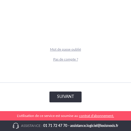
Mot de passe oublié
Pas de compte ?
SUIVANT
L'utilisation de ce service est soumise au
contrat d'abonnement.
ASSISTANCE :
01 71 72 47 70 -
assistance.logiciel@lexisnexis.fr